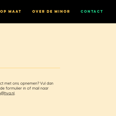
 OP MAAT
OVER DE MINOR
CONTACT
act met ons opnemen? Vul dan
e formulier in of mail naar
n@hva.nl
.